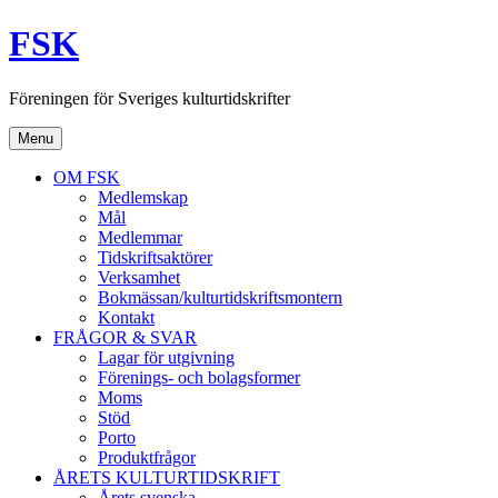
Skip
FSK
to
content
Föreningen för Sveriges kulturtidskrifter
Menu
OM FSK
Medlemskap
Mål
Medlemmar
Tidskriftsaktörer
Verksamhet
Bokmässan/kulturtidskriftsmontern
Kontakt
FRÅGOR & SVAR
Lagar för utgivning
Förenings- och bolagsformer
Moms
Stöd
Porto
Produktfrågor
ÅRETS KULTURTIDSKRIFT
Årets svenska