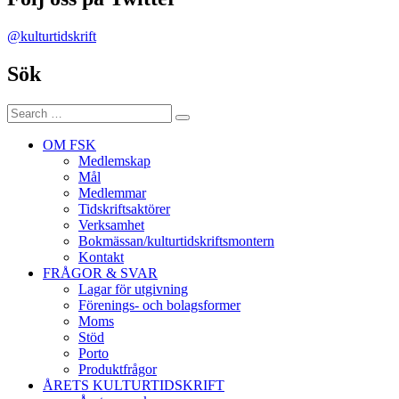
@kulturtidskrift
Sök
Search
Search
for:
OM FSK
Medlemskap
Mål
Medlemmar
Tidskriftsaktörer
Verksamhet
Bokmässan/kulturtidskriftsmontern
Kontakt
FRÅGOR & SVAR
Lagar för utgivning
Förenings- och bolagsformer
Moms
Stöd
Porto
Produktfrågor
ÅRETS KULTURTIDSKRIFT