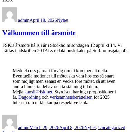
Author
Posted
Categories
on
admin
April 18, 2026
Nyhet
Välkommen till årsmöte
FSK:s årsmöte hålls i år i Stockholm söndagen 12 april kl 14. Vi
träffas i tidskriften 20TALs redaktionslokaler på Surbrunnsgatan 42.
Meddela oss gärna i förväg om ni kommer att delta.
Eventuella motioner till mötet ska vara hos oss så snart
som möjligt men senast en vecka före mötet, så att även
andra hinner ta del av och ta ställning till dem.
Mejla
kansli@fsk.net
. Styrelsen har inga propositioner i
år.
Dagordning
och
verksamhetsberättelsen
för 2025
hittar ni om ni klickar på respektive länk.
Author
Posted
Categories
Tag
on
admin
March 29, 2026
April 8, 2026
Nyhet
,
Uncategorized