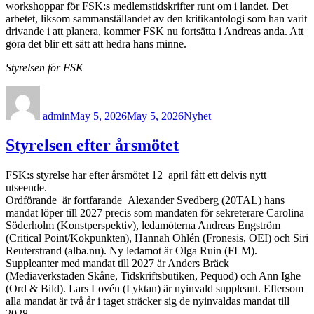
workshoppar för FSK:s medlemstidskrifter runt om i landet. Det
arbetet, liksom sammanställandet av den kritikantologi som han varit
drivande i att planera, kommer FSK nu fortsätta i Andreas anda. Att
göra det blir ett sätt att hedra hans minne.
Styrelsen för FSK
Author
Posted
Categories
on
admin
May 5, 2026
May 5, 2026
Nyhet
Styrelsen efter årsmötet
FSK:s styrelse har efter årsmötet 12 april fått ett delvis nytt
utseende.
Ordförande är fortfarande Alexander Svedberg (20TAL) hans
mandat löper till 2027 precis som mandaten för sekreterare Carolina
Söderholm (Konstperspektiv), ledamöterna Andreas Engström
(Critical Point/Kokpunkten), Hannah Ohlén (Fronesis, OEI) och Siri
Reuterstrand (alba.nu). Ny ledamot är Olga Ruin (FLM).
Suppleanter med mandat till 2027 är Anders Bräck
(Mediaverkstaden Skåne, Tidskriftsbutiken, Pequod) och Ann Ighe
(Ord & Bild). Lars Lovén (Lyktan) är nyinvald suppleant. Eftersom
alla mandat är två år i taget sträcker sig de nyinvaldas mandat till
2028.