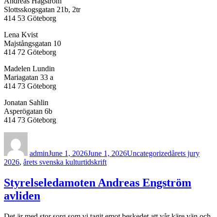
Andréas Hagström
Slottsskogsgatan 21b, 2tr
414 53 Göteborg
Lena Kvist
Majstångsgatan 10
414 72 Göteborg
Madelen Lundin
Mariagatan 33 a
414 73 Göteborg
Jonatan Sahlin
Asperögatan 6b
414 73 Göteborg
Author
Posted
Categories
Tags
on
admin
June 1, 2026
June 1, 2026
Uncategorized
årets jury
2026
,
årets svenska kulturtidskrift
Styrelseledamoten Andreas Engström
avliden
Det är med stor sorg som vi tagit emot beskedet att vår käre vän och