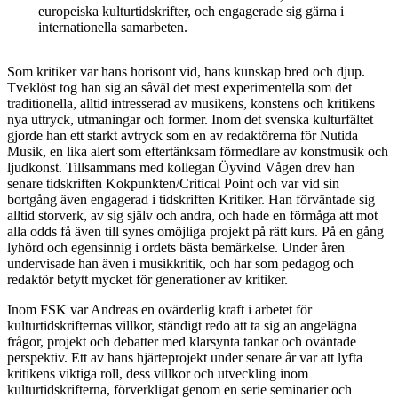
europeiska kulturtidskrifter, och engagerade sig gärna i
internationella samarbeten.
Som kritiker var hans horisont vid, hans kunskap bred och djup.
Tveklöst tog han sig an såväl det mest experimentella som det
traditionella, alltid intresserad av musikens, konstens och kritikens
nya uttryck, utmaningar och former. Inom det svenska kulturfältet
gjorde han ett starkt avtryck som en av redaktörerna för Nutida
Musik, en lika alert som eftertänksam förmedlare av konstmusik och
ljudkonst. Tillsammans med kollegan Öyvind Vågen drev han
senare tidskriften Kokpunkten/Critical Point och var vid sin
bortgång även engagerad i tidskriften Kritiker. Han förväntade sig
alltid storverk, av sig själv och andra, och hade en förmåga att mot
alla odds få även till synes omöjliga projekt på rätt kurs. På en gång
lyhörd och egensinnig i ordets bästa bemärkelse. Under åren
undervisade han även i musikkritik, och har som pedagog och
redaktör betytt mycket för generationer av kritiker.
Inom FSK var Andreas en ovärderlig kraft i arbetet för
kulturtidskrifternas villkor, ständigt redo att ta sig an angelägna
frågor, projekt och debatter med klarsynta tankar och oväntade
perspektiv. Ett av hans hjärteprojekt under senare år var att lyfta
kritikens viktiga roll, dess villkor och utveckling inom
kulturtidskrifterna, förverkligat genom en serie seminarier och