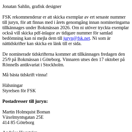
Jonatan Sahlin, grafisk designer
FSK rekommenderar er att skicka exemplar av ert senaste nummer
till juryn, för att finnas med i årets genomgång innan nomineringarna
tillkännages under Bokmässan 2026. Om ni utöver tryckta exemplar
också vill skicka pdf-inlagor av tidigare nummer för samlad
bedömning kan ni mejla dem till
juryn@fsk.net
. Ni som är
nättidskrifter kan skicka en länk till er sida.
De nominerade tidskrifterna kommer att tillkännages fredagen den
25/9 på Bokmässan i Göteborg. Vinnaren utses den 17 oktober på
Rönnells antikvariat i Stockholm.
Må bästa tidskrift vinna!
Hälsningar
Styrelsen för FSK
Postadresser till juryn:
Martin Holmquist Boman
Växelmyntsgatan 25E
414 85 Göteborg