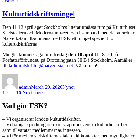
årsmöte
Kulturtidskriftsmingel
Den 11-12 april äger Stockholms litteraturmässa rum på Kulturhuset
Stadsteatern och Moderna museet, och i samband med det anordnar
Nätverkstan tillsammans med FSK ett mingel speciellt för
kulturtidskrifterna.
Minglet kommer äga rum
fredag den 10 april
kl 18–20 på
Författarförbundet, på Drottninggatan 88 B i Stockholm. Anmäl er
till
kulturtidskrifter@natverkstan.net
. Välkomna!
Author
Posted
Categories
on
admin
March 29, 2026
Nyhet
Posts
Page
Page
Page
1
2
…
16
Next page
pagination
Vad gör FSK?
– Vi organiserar landets kulturtidskrifter.
– Vi främjar spridning och kunskap om svenska kulturtidskrifter
samt tillvaratar medlemmarnas intressen.
– Vi för medlemstidskrifternas talan vid kontakter med myndigheter