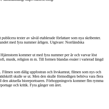
t publicera texter av såväl etablerade författare som nya skribenter.
lbundet med fyra nummer årligen. Utgivare: Norrländska
ter. Hjärnstorm kommer ut med fyra nummer per år och varvar löst
ofi, musik, religion m m. Till formen blandas essäer i varierad längd
en. Filmen som dålig uppfostran och livskamrat, filmen som nys och
lmtidskrift skulle se ut. Men den skulle förmodligen behöva vara flera
 till den aktuella bioreportoaren. Förhoppningsvis kommer flm rymma
reportage och kritik. Fyra gånger om året.