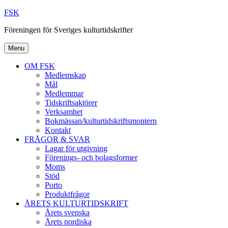
Skip
FSK
to
Föreningen för Sveriges kulturtidskrifter
content
Menu
OM FSK
Medlemskap
Mål
Medlemmar
Tidskriftsaktörer
Verksamhet
Bokmässan/kulturtidskriftsmontern
Kontakt
FRÅGOR & SVAR
Lagar för utgivning
Förenings- och bolagsformer
Moms
Stöd
Porto
Produktfrågor
ÅRETS KULTURTIDSKRIFT
Årets svenska
Årets nordiska