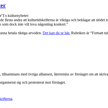
ter
SVT:s kulturnyheter:
esta andra att kulturtidskrifterna är viktiga och beklagar att stödet i
ern som dock inte vill lova någonting konkret.”
kunna betala riktiga arvoden.
Det kan du se här.
Rubriken är “Fortsatt tuff
, tillsammans med övriga alliansen, återremiss av förslaget om att skriv
rganiserat sig och protesterat mot förslaget.
krifterna
.