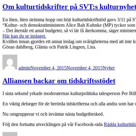
Om kulturtidskrifter på SVT:s kulturnyhe
En liten, liten strimma hopp om höjt kulturtidskriftstöd gavs 3/11 på 
“Kultur- och demokratiministern Alice Bah Kuhnke (MP) tycker som de fl
– Det återstår ett antal budgeter, så vi lär få återkomma, säger minist
Här kan du se inslaget.
Kvällen innan gjordes ett annat inslag om svårigheterna med att inte 
Göran dahlberg, Glänta och Patrik Lingren, Lira.
Author
Posted
Categories
on
admin
November 4, 2015
November 4, 2015
Nyhet
Alliansen backar om tidskriftsstödet
I sista sekund yrkade moderaternas kulturpolitiska talesperson Per Bill
En viktig delseger för de berörda tidskrifterna och alla andra som har o
Nu omgrupperar vi och inväntar nästa budgetbesked.
Följ den fortsatta utvecklingen på vår Facebook-sida
Rädda kulturtids
Author
Posted
Categories