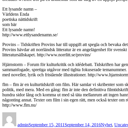
Ett lysande namn –
Världens Enda
poetiska nättidskrift
som bär
Ett lysande namn!
http://www.ettlysandenamn.se/
Provins – Tidskriften Provins har till uppgift att spegla och bevaka det
Provins hävdar att norrländsk litteratur är en angelägenhet för sven
litteratursällskapet. http://www.norrlitt.se/provins/
Hjärnstorm – Forum för kulturkritik och idédebatt. Tidskriften har gen
sammanfogade, spretiga utgåvor med tighta fokuserade temanummer. Innehå
med noveller, lyrik och fristående illustrationer. http://www.hjarnstor
flm – flm är en kulturtidskrift om film. Här samlar vi skribenter som
politik, med mera. Med en gång: flm är inte den definitiva filmtidskrift
hundra sidor lång och komma ut med så täta mellanrum att ingen hann l
någonting annat. Texter om film i sin egen rätt, men också texter om rö
http://www.flm.nu/
Author
Posted
Categories
on
admin
September 15, 2011
September 14, 2016
Nyhet
,
Uncate