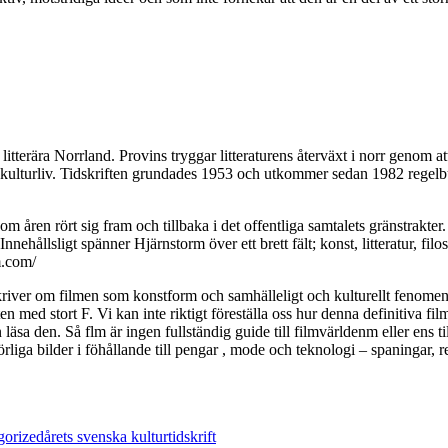
 litterära Norrland. Provins tryggar litteraturens återväxt i norr genom at
skt kulturliv. Tidskriften grundades 1953 och utkommer sedan 1982 rege
om åren rört sig fram och tillbaka i det offentliga samtalets gränstrak
llsligt spänner Hjärnstorm över ett brett fält; konst, litteratur, filos
m.com/
 skriver om filmen som konstform och samhälleligt och kulturellt fenom
en med stort F. Vi kan inte riktigt föreställa oss hur denna definitiva fi
äsa den. Så flm är ingen fullständig guide till filmvärldenm eller ens
rliga bilder i föhållande till pengar , mode och teknologi – spaningar, 
Tags
gorized
årets svenska kulturtidskrift