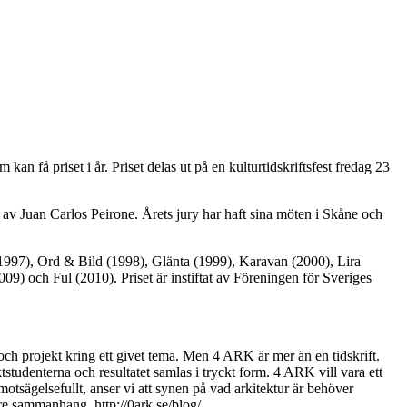
kan få priset i år. Priset delas ut på en kulturtidskriftsfest fredag 23
av Juan Carlos Peirone. Årets jury har haft sina möten i Skåne och
dex (1997), Ord & Bild (1998), Glänta (1999), Karavan (2000), Lira
) och Ful (2010). Priset är instiftat av Föreningen för Sveriges
 och projekt kring ett givet tema. Men 4 ARK är mer än en tidskrift.
tstudenterna och resultatet samlas i tryckt form. 4 ARK vill vara ett
otsägelsefullt, anser vi att synen på vad arkitektur är behöver
rre sammanhang. http://0ark.se/blog/