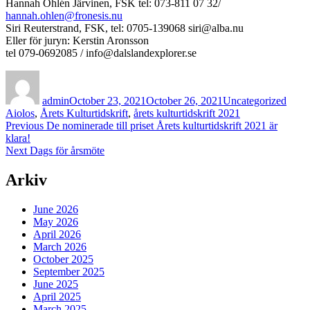
Hannah Ohlén Järvinen, FSK tel: 073-811 07 32/
hannah.ohlen@fronesis.nu
Siri Reuterstrand, FSK, tel: 0705-139068 siri@alba.nu
Eller för juryn: Kerstin Aronsson
tel 079-0692085 / info@dalslandexplorer.se
Author
Posted
Categories
Tags
on
admin
October 23, 2021
October 26, 2021
Uncategorized
Aiolos
,
Årets Kulturtidskrift
,
årets kulturtidskrift 2021
Post
Previous
Previous
De nominerade till priset Årets kulturtidskrift 2021 är
post:
klara!
navigation
Next
Next
Dags för årsmöte
post:
Arkiv
June 2026
May 2026
April 2026
March 2026
October 2025
September 2025
June 2025
April 2025
March 2025