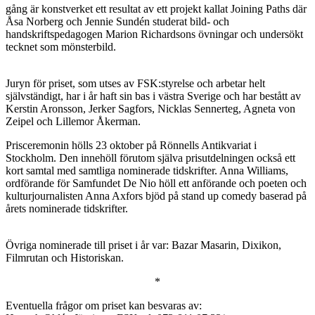
gång är konstverket ett resultat av ett projekt kallat Joining Paths där
Åsa Norberg och Jennie Sundén studerat bild- och
handskriftspedagogen Marion Richardsons övningar och undersökt
tecknet som mönsterbild.
Juryn för priset, som utses av FSK:styrelse och arbetar helt
självständigt, har i år haft sin bas i västra Sverige och har bestått av
Kerstin Aronsson, Jerker Sagfors, Nicklas Sennerteg, Agneta von
Zeipel och Lillemor Åkerman.
Prisceremonin hölls 23 oktober på Rönnells Antikvariat i
Stockholm. Den innehöll förutom själva prisutdelningen också ett
kort samtal med samtliga nominerade tidskrifter. Anna Williams,
ordförande för Samfundet De Nio höll ett anförande och poeten och
kulturjournalisten Anna Axfors bjöd på stand up comedy baserad på
årets nominerade tidskrifter.
Övriga nominerade till priset i år var: Bazar Masarin, Dixikon,
Filmrutan och Historiskan.
*
Eventuella frågor om priset kan besvaras av: