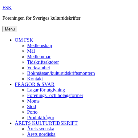
Skip
FSK
to
Föreningen för Sveriges kulturtidskrifter
content
Menu
OM FSK
Medlemskap
Mål
Medlemmar
Tidskriftsaktörer
Verksamhet
Bokmässan/kulturtidskriftsmontern
Kontakt
FRÅGOR & SVAR
Lagar för utgivning
Förenings- och bolagsformer
Moms
Stöd
Porto
Produktfrågor
ÅRETS KULTURTIDSKRIFT
Årets svenska
Årets nordiska