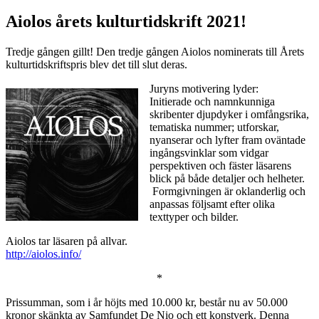
Aiolos årets kulturtidskrift 2021!
Tredje gången gillt! Den tredje gången Aiolos nominerats till Årets
kulturtidskriftspris blev det till slut deras.
Juryns motivering lyder:
Initierade och namnkunniga
skribenter djupdyker i omfångsrika,
tematiska nummer; utforskar,
nyanserar och lyfter fram oväntade
ingångsvinklar som vidgar
perspektiven och fäster läsarens
blick på både detaljer och helheter.
Formgivningen är oklanderlig och
anpassas följsamt efter olika
texttyper och bilder.
Aiolos tar läsaren på allvar.
http://aiolos.info/
*
Prissumman, som i år höjts med 10.000 kr, består nu av 50.000
kronor skänkta av Samfundet De Nio och ett konstverk. Denna