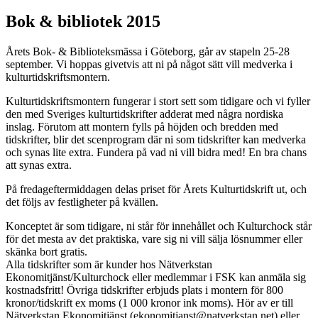
Bok & bibliotek 2015
Årets Bok- & Biblioteksmässa i Göteborg, går av stapeln 25-28
september. Vi hoppas givetvis att ni på något sätt vill medverka i
kulturtidskriftsmontern.
Kulturtidskriftsmontern fungerar i stort sett som tidigare och vi fyller
den med Sveriges kulturtidskrifter adderat med några nordiska
inslag. Förutom att montern fylls på höjden och bredden med
tidskrifter, blir det scenprogram där ni som tidskrifter kan medverka
och synas lite extra. Fundera på vad ni vill bidra med! En bra chans
att synas extra.
På fredageftermiddagen delas priset för Årets Kulturtidskrift ut, och
det följs av festligheter på kvällen.
Konceptet är som tidigare, ni står för innehållet och Kulturchock står
för det mesta av det praktiska, vare sig ni vill sälja lösnummer eller
skänka bort gratis.
Alla tidskrifter som är kunder hos Nätverkstan
Ekonomitjänst/Kulturchock eller medlemmar i FSK kan anmäla sig
kostnadsfritt! Övriga tidskrifter erbjuds plats i montern för 800
kronor/tidskrift ex moms (1 000 kronor ink moms). Hör av er till
Nätverkstan Ekonomitjänst (ekonomitjanst@natverkstan.net) eller