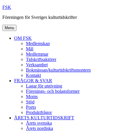
Skip
FSK
to
Föreningen för Sveriges kulturtidskrifter
content
Menu
OM FSK
Medlemskap
Mål
Medlemmar
Tidskriftsaktörer
Verksamhet
Bokmässan/kulturtidskriftsmontern
Kontakt
FRÅGOR & SVAR
Lagar för utgivning
Förenings- och bolagsformer
Moms
Stöd
Porto
Produktfrågor
ÅRETS KULTURTIDSKRIFT
Årets svenska
Årets nordiska