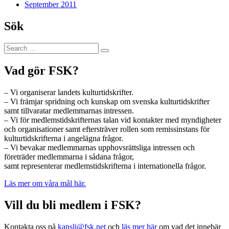
September 2011
Sök
Search
Search
for:
Vad gör FSK?
– Vi organiserar landets kulturtidskrifter.
– Vi främjar spridning och kunskap om svenska kulturtidskrifter
samt tillvaratar medlemmarnas intressen.
– Vi för medlemstidskrifternas talan vid kontakter med myndigheter
och organisationer samt eftersträver rollen som remissinstans för
kulturtidskrifterna i angelägna frågor.
– Vi bevakar medlemmarnas upphovsrättsliga intressen och
företräder medlemmarna i sådana frågor,
samt representerar medlemstidskrifterna i internationella frågor.
Läs mer om våra mål här.
Vill du bli medlem i FSK?
Kontakta oss på
kansli@fsk.net
och
läs mer här
om vad det innebär