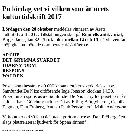
På lördag vet vi vilken som är årets
kulturtidskrift 2017
Lördagen den 28 oktober
meddelas vinnaren av Årets
kulturtidskrift 2017. Tillställningen sker på
Rönnells antikvariat
,
Birger Jarlsgatan 32 i Stockholm,
mellan 14 och 16
, då vi även får
möjlighet att möta de nominerade tidskrifterna:
ARCHE
DET GRYMMA SVÄRDET
HJÄRNSTORM
RESPONS
WALDEN
Priset, som består av 40.000 kr samt ett konstverk, delas ut av
Samfundet De Nios ordförande Inge Jonsson klockan 14.30.
Prissumman sponsras av Samfundet De Nio. Jury för priset har i år
haft sin bas i Göteborg och bestått av Erling Björgvinsson, Camilla
Engman, Dan Fröberg, Annika Ruth Persson och Malin Andersson.
Vi kommer också få ta del av en performance av Dan Fröberg: ”ett
slags platsrelaterat ljudverk för öppna sinnen”.