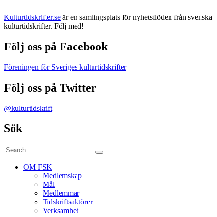
Kulturtidskrifter.se
är en samlingsplats för nyhetsflöden från svenska
kulturtidskrifter. Följ med!
Följ oss på Facebook
Föreningen för Sveriges kulturtidskrifter
Följ oss på Twitter
@kulturtidskrift
Sök
Search
Search
for:
OM FSK
Medlemskap
Mål
Medlemmar
Tidskriftsaktörer
Verksamhet