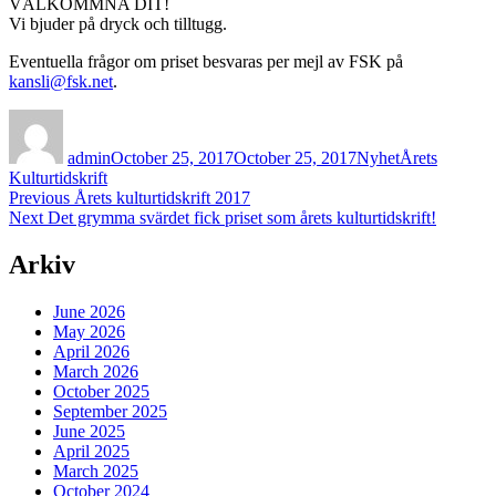
VÄLKOMMNA DIT!
Vi bjuder på dryck och tilltugg.
Eventuella frågor om priset besvaras per mejl av FSK på
kansli@fsk.net
.
Author
Posted
Categories
Tags
on
admin
October 25, 2017
October 25, 2017
Nyhet
Årets
Kulturtidskrift
Post
Previous
Previous
Årets kulturtidskrift 2017
Next
post:
Next
Det grymma svärdet fick priset som årets kulturtidskrift!
navigation
post:
Arkiv
June 2026
May 2026
April 2026
March 2026
October 2025
September 2025
June 2025
April 2025
March 2025
October 2024