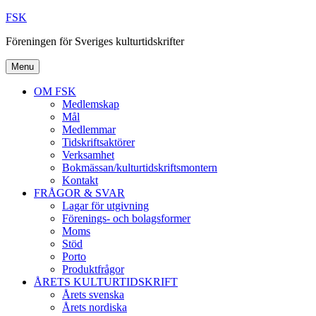
Skip
FSK
to
Föreningen för Sveriges kulturtidskrifter
content
Menu
OM FSK
Medlemskap
Mål
Medlemmar
Tidskriftsaktörer
Verksamhet
Bokmässan/kulturtidskriftsmontern
Kontakt
FRÅGOR & SVAR
Lagar för utgivning
Förenings- och bolagsformer
Moms
Stöd
Porto
Produktfrågor
ÅRETS KULTURTIDSKRIFT
Årets svenska
Årets nordiska