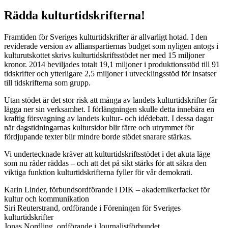
Rädda kulturtidskrifterna!
Framtiden för Sveriges kulturtidskrifter är allvarligt hotad. I den
reviderade version av allianspartiernas budget som nyligen antogs i
kulturutskottet skrivs kulturtidskriftsstödet ner med 15 miljoner
kronor. 2014 beviljades totalt 19,1 miljoner i produktionsstöd till 91
tidskrifter och ytterligare 2,5 miljoner i utvecklingsstöd för insatser
till tidskrifterna som grupp.
Utan stödet är det stor risk att många av landets kulturtidskrifter får
lägga ner sin verksamhet. I förlängningen skulle detta innebära en
kraftig försvagning av landets kultur- och idédebatt. I dessa dagar
när dagstidningarnas kultursidor blir färre och utrymmet för
fördjupande texter blir mindre borde stödet snarare stärkas.
Vi undertecknade kräver att kulturtidskriftsstödet i det akuta läge
som nu råder räddas – och att det på sikt stärks för att säkra den
viktiga funktion kulturtidskrifterna fyller för vår demokrati.
Karin Linder, förbundsordförande i DIK – akademikerfacket för
kultur och kommunikation
Siri Reuterstrand, ordförande i Föreningen för Sveriges
kulturtidskrifter
Jonas Nordling, ordförande i Journalistförbundet