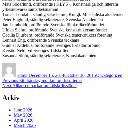
Mats Söderlund, ordförande i KLYS – Konstnärliga och litterära
yrkesutövares samarbetsnämnd
Tomas Löndahl, ständig sekreterare, Kungl. Musikaliska akademien
Peter Englund, ständig sekreterare, Svenska Akademien
Jan Lumholdt, ordförande Svenska filmkritikerförbundet
Ulrika Stahre, ordförande Svenska konstkritikersamfundet
Cecilia Djurberg, ordförande Svenska teaterkritikers förening
Lennart Eng, ordförande Svenska tecknare
Gunnar Ardelius, ordförande Sveriges författarförbund
Kerstin Neld, vd Sveriges Tidskrifter
Susanna Slöör, ständig sekreterare, Konstakademien
Author
Posted
Categories
on
admin
December 15, 2014
October 30, 2015
Uncategorized
Post
Previous
Previous
Ett dråpslag mot kulturtidskrifterna
Next
post:
Next
Alliansen backar om tidskriftsstödet
navigation
post:
Arkiv
June 2026
May 2026
April 2026
March 2026