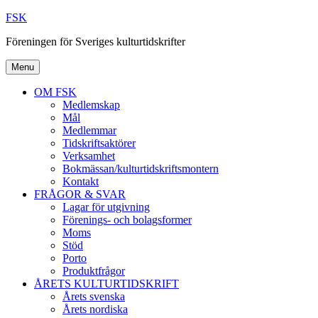
Skip
FSK
to
Föreningen för Sveriges kulturtidskrifter
content
Menu
OM FSK
Medlemskap
Mål
Medlemmar
Tidskriftsaktörer
Verksamhet
Bokmässan/kulturtidskriftsmontern
Kontakt
FRÅGOR & SVAR
Lagar för utgivning
Förenings- och bolagsformer
Moms
Stöd
Porto
Produktfrågor
ÅRETS KULTURTIDSKRIFT
Årets svenska
Årets nordiska