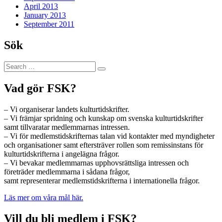
April 2013
January 2013
September 2011
Sök
Search
Search
for:
Vad gör FSK?
– Vi organiserar landets kulturtidskrifter.
– Vi främjar spridning och kunskap om svenska kulturtidskrifter
samt tillvaratar medlemmarnas intressen.
– Vi för medlemstidskrifternas talan vid kontakter med myndigheter
och organisationer samt eftersträver rollen som remissinstans för
kulturtidskrifterna i angelägna frågor.
– Vi bevakar medlemmarnas upphovsrättsliga intressen och
företräder medlemmarna i sådana frågor,
samt representerar medlemstidskrifterna i internationella frågor.
Läs mer om våra mål här.
Vill du bli medlem i FSK?