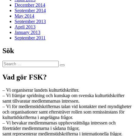
December 2014
September 2014
May 2014
September 2013
April 2013
January 2013
September 2011
Sök
Search
Search
for:
Vad gör FSK?
– Vi organiserar landets kulturtidskrifter.
– Vi främjar spridning och kunskap om svenska kulturtidskrifter
samt tillvaratar medlemmarnas intressen.
– Vi för medlemstidskrifternas talan vid kontakter med myndigheter
och organisationer samt eftersträver rollen som remissinstans för
kulturtidskrifterna i angelägna frågor.
– Vi bevakar medlemmarnas upphovsrättsliga intressen och
företräder medlemmarna i sådana frågor,
samt representerar medlemstidskrifterna i internationella frågor.