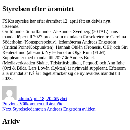
Styrelsen efter årsmötet
FSK:s styrelse har efter årsmötet 12 april fått ett delvis nytt
utseende.
Ordförande är fortfarande Alexander Svedberg (20TAL) hans
mandat löper till 2027 precis som mandaten för sekreterare Carolina
Söderholm (Konstperspektiv), ledamöterna Andreas Engström
(Critical Point/Kokpunkten), Hannah Ohlén (Fronesis, OEI) och Siri
Reuterstrand (alba.nu). Ny ledamot är Olga Ruin (FLM).
Suppleanter med mandat till 2027 är Anders Bräck
(Mediaverkstaden Skåne, Tidskriftsbutiken, Pequod) och Ann Ighe
(Ord & Bild). Lars Lovén (Lyktan) är nyinvald suppleant. Eftersom
alla mandat är två år i taget sträcker sig de nyinvaldas mandat till
2028.
Author
Posted
Categories
on
admin
April 18, 2026
Nyhet
Post
Previous
Previous
Välkommen till årsmöte
Next
post:
Next
Styrelseledamoten Andreas Engström avliden
navigation
post:
Arkiv