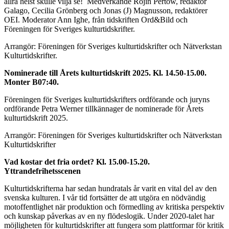
allra helst skulle vilja se! Medverkande Rojin Pertow, redaktör
Galago, Cecilia Grönberg och Jonas (J) Magnusson, redaktörer
OEI. Moderator Ann Ighe, från tidskriften Ord&Bild och
Föreningen för Sveriges kulturtidskrifter.
Arrangör: Föreningen för Sveriges kulturtidskrifter och Nätverkstan
Kulturtidskrifter.
Nominerade till Årets kulturtidskrift 2025. Kl. 14.50-15.00.
Monter
B07:40.
Föreningen för Sveriges kulturtidskrifters ordförande och juryns
ordförande Petra Werner tillkännager de nominerade för Årets
kulturtidskrift 2025.
Arrangör: Föreningen för Sveriges kulturtidskrifter och Nätverkstan
Kulturtidskrifter
Vad kostar det fria ordet? Kl. 15.00-15.20.
Yttrandefrihetsscenen
Kulturtidskrifterna har sedan hundratals år varit en vital del av den
svenska kulturen. I vår tid fortsätter de att utgöra en nödvändig
motoffentlighet när produktion och förmedling av kritiska perspektiv
och kunskap påverkas av en ny flödeslogik. Under 2020-talet har
möjligheten för kulturtidskrifter att fungera som plattformar för kritik