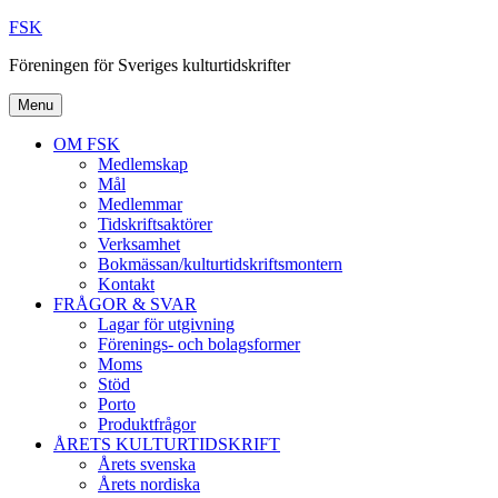
Skip
FSK
to
Föreningen för Sveriges kulturtidskrifter
content
Menu
OM FSK
Medlemskap
Mål
Medlemmar
Tidskriftsaktörer
Verksamhet
Bokmässan/kulturtidskriftsmontern
Kontakt
FRÅGOR & SVAR
Lagar för utgivning
Förenings- och bolagsformer
Moms
Stöd
Porto
Produktfrågor
ÅRETS KULTURTIDSKRIFT
Årets svenska
Årets nordiska