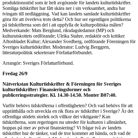
produktionsstöd som är helt avgörande för landets kulturtidskrifter.
Somliga tidskrifter har fått skära ner i sin verksamhet, andra har
tvingats till nedläggning. Vad kan landets samlade kulturtidskrifter
göra för att överleva trots detta? Och hur ser egentligen politikerna
på tidskrifterna som del i att uppfylla de kulturpolitiska målen?
Medverkande: Mats Berglund, riksdagsledamot (MP) och
kulturutskottets ordförande; Ulrika Stahre, redaktör och kritiker
Aftonbladet Kultur; Alexander Svedberg, ordförande Föreningen för
Sveriges kulturtidskrifter. Moderator: Ludvig Berggren,
litteraturpolitisk sekreterare Författarförbundet.
Arrangör: Sveriges Författarförbund.
Fredag 26/9
Nätverkstan Kulturtidskrifter & Föreningen för Sveriges
kulturtidskrifter: Finansieringsformer och
publiceringsstrategier. Kl. 14.30-14.50. Monter
B07:40.
Varför behövs tidskrifterna i offentligheten? Och vad behövs för att
upprätthålla och utveckla en rik flora av tidskrifter i Sverige? Är det
offentliga stödets storlek och villkor det viktigaste? Kan
tidskrifterna, som regeringen nu utreder för kulturen i allmänhet,
hoppas på mer av privat finansiering? Vi frågar två av landets
tidskrifter hur de tänker, vad de tror kommer att hända, och vad de