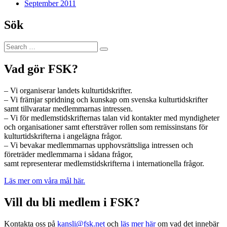
September 2011
Sök
Search
Search
for:
Vad gör FSK?
– Vi organiserar landets kulturtidskrifter.
– Vi främjar spridning och kunskap om svenska kulturtidskrifter
samt tillvaratar medlemmarnas intressen.
– Vi för medlemstidskrifternas talan vid kontakter med myndigheter
och organisationer samt eftersträver rollen som remissinstans för
kulturtidskrifterna i angelägna frågor.
– Vi bevakar medlemmarnas upphovsrättsliga intressen och
företräder medlemmarna i sådana frågor,
samt representerar medlemstidskrifterna i internationella frågor.
Läs mer om våra mål här.
Vill du bli medlem i FSK?
Kontakta oss på
kansli@fsk.net
och
läs mer här
om vad det innebär