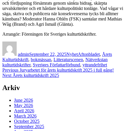
och fördjupning försämrats genom sänkta bidrag, skärpta
urvalskriterier och ett hårdare kulturpolitiskt tonläge. Vad vågar vi
säga, skriva och publicera när konsekvenserna tycks bli alltmer
kännbara? Moderator Hanna Ohlén (FSK) samtalar med Mathias
Wåg (Brand) och Agri Ismaïl (Glänta).
Arrangör: Föreningen för Sveriges kulturtidskrifter.
Author
Posted
Categories
Tags
on
admin
September 22, 2025
Nyhet
Aftonbladet
,
Årets
Kulturtidskrift
,
bokmässan
,
Litteraturscenen
,
Nätverkstan
kulturtidskrifter
,
Sveriges Författarförbund
,
yttrandefrihet
Post
Previous
Previous
Juryarbetet för årets kulturtidskrift 2025 i full gång!
Next
post:
Next
Årets kulturtidskrift 2025
navigation
post:
Arkiv
June 2026
May 2026
April 2026
March 2026
October 2025
September 2025