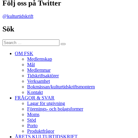
Följ oss på Twitter
@kulturtidskrift
Sök
Search
Search
for:
OM FSK
Medlemskap
Mål
Medlemmar
Tidskriftsaktörer
Verksamhet
Bokmässan/kulturtidskriftsmontern
Kontakt
FRÅGOR & SVAR
Lagar för utgivning
Förenings- och bolagsformer
Moms
Stöd
Porto
Produktfrågor
ÅRETS KULTURTIDSKRIFT