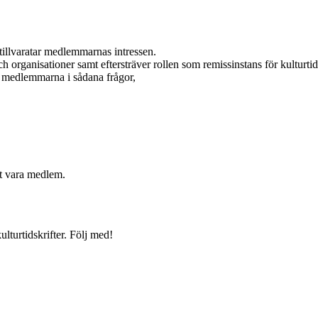
tillvaratar medlemmarnas intressen.
 organisationer samt eftersträver rollen som remissinstans för kulturtids
r medlemmarna i sådana frågor,
t vara medlem.
lturtidskrifter. Följ med!