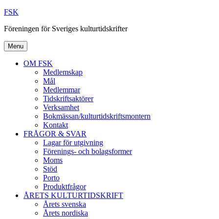
Skip
FSK
to
Föreningen för Sveriges kulturtidskrifter
content
Menu
OM FSK
Medlemskap
Mål
Medlemmar
Tidskriftsaktörer
Verksamhet
Bokmässan/kulturtidskriftsmontern
Kontakt
FRÅGOR & SVAR
Lagar för utgivning
Förenings- och bolagsformer
Moms
Stöd
Porto
Produktfrågor
ÅRETS KULTURTIDSKRIFT
Årets svenska
Årets nordiska