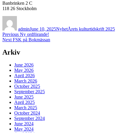
Banbrinken 2 C
118 26 Stockholm
Author
Posted
Categories
Tags
on
admin
June 10, 2025
Nyhet
Årets kulturtidskrift 2025
Post
Previous
Previous
Ny ordförande!
Next
post:
Next
FSK på Bokmässan
navigation
post:
Arkiv
June 2026
May 2026
April 2026
March 2026
October 2025
September 2025
June 2025
April 2025
March 2025
October 2024
September 2024
June 2024
May 2024