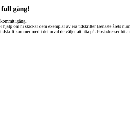
 full gång!
is kommit igång.
jälp om ni skickar dem exemplar av era tidskrifter (senaste årets nummer
idskrift kommer med i det urval de väljer att titta på. Postadresser hitt