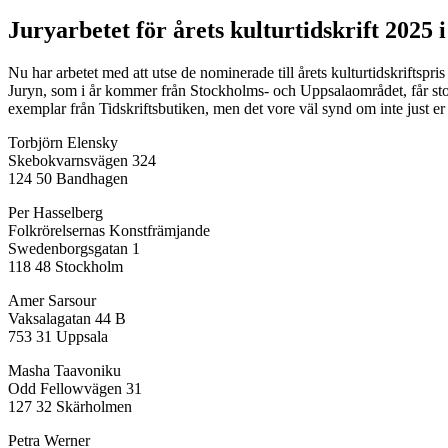
Juryarbetet för årets kulturtidskrift 2025 i
Nu har arbetet med att utse de nominerade till årets kulturtidskriftspr
Juryn, som i år kommer från Stockholms- och Uppsalaområdet, får stor h
exemplar från Tidskriftsbutiken, men det vore väl synd om inte just er t
Torbjörn Elensky
Skebokvarnsvägen 324
124 50 Bandhagen
Per Hasselberg
Folkrörelsernas Konstfrämjande
Swedenborgsgatan 1
118 48 Stockholm
Amer Sarsour
Vaksalagatan 44 B
753 31 Uppsala
Masha Taavoniku
Odd Fellowvägen 31
127 32 Skärholmen
Petra Werner