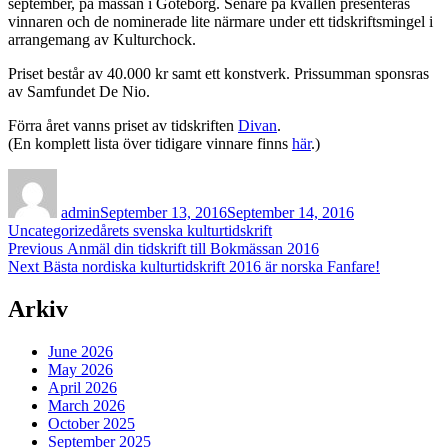
september, på mässan i Göteborg. Senare på kvällen presenteras
vinnaren och de nominerade lite närmare under ett tidskriftsmingel i
arrangemang av Kulturchock.
Priset består av 40.000 kr samt ett konstverk. Prissumman sponsras
av Samfundet De Nio.
Förra året vanns priset av tidskriften
Divan
.
(En komplett lista över tidigare vinnare finns
här
.)
Author
Posted
Categories
on
admin
September 13, 2016
September 14, 2016
Tags
Uncategorized
årets svenska kulturtidskrift
Post
Previous
Previous
Anmäl din tidskrift till Bokmässan 2016
Next
post:
Next
Bästa nordiska kulturtidskrift 2016 är norska Fanfare!
navigation
post:
Arkiv
June 2026
May 2026
April 2026
March 2026
October 2025
September 2025