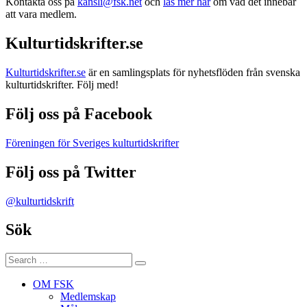
Kontakta oss på
kansli@fsk.net
och
läs mer här
om vad det innebär
att vara medlem.
Kulturtidskrifter.se
Kulturtidskrifter.se
är en samlingsplats för nyhetsflöden från svenska
kulturtidskrifter. Följ med!
Följ oss på Facebook
Föreningen för Sveriges kulturtidskrifter
Följ oss på Twitter
@kulturtidskrift
Sök
Search
Search
for:
OM FSK
Medlemskap