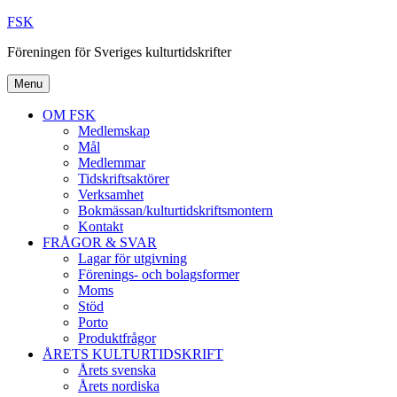
Skip
FSK
to
Föreningen för Sveriges kulturtidskrifter
content
Menu
OM FSK
Medlemskap
Mål
Medlemmar
Tidskriftsaktörer
Verksamhet
Bokmässan/kulturtidskriftsmontern
Kontakt
FRÅGOR & SVAR
Lagar för utgivning
Förenings- och bolagsformer
Moms
Stöd
Porto
Produktfrågor
ÅRETS KULTURTIDSKRIFT
Årets svenska
Årets nordiska