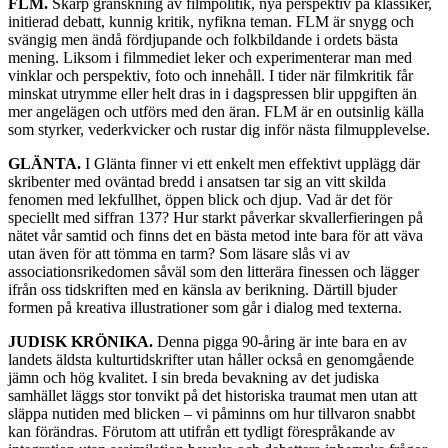
FLM.
Skarp granskning av filmpolitik, nya perspektiv på klassiker,
initierad debatt, kunnig kritik, nyfikna teman. FLM är snygg och
svängig men ändå fördjupande och folkbildande i ordets bästa
mening. Liksom i filmmediet leker och experimenterar man med
vinklar och perspektiv, foto och innehåll. I tider när filmkritik får
minskat utrymme eller helt dras in i dagspressen blir uppgiften än
mer angelägen och utförs med den äran. FLM är en outsinlig källa
som styrker, vederkvicker och rustar dig inför nästa filmupplevelse.
GLÄNTA.
I Glänta finner vi ett enkelt men effektivt upplägg där
skribenter med oväntad bredd i ansatsen tar sig an vitt skilda
fenomen med lekfullhet, öppen blick och djup. Vad är det för
speciellt med siffran 137? Hur starkt påverkar skvallerfieringen på
nätet vår samtid och finns det en bästa metod inte bara för att väva
utan även för att tömma en tarm? Som läsare slås vi av
associationsrikedomen såväl som den litterära finessen och lägger
ifrån oss tidskriften med en känsla av berikning. Därtill bjuder
formen på kreativa illustrationer som går i dialog med texterna.
JUDISK KRÖNIKA.
Denna pigga 90-åring är inte bara en av
landets äldsta kulturtidskrifter utan håller också en genomgående
jämn och hög kvalitet. I sin breda bevakning av det judiska
samhället läggs stor tonvikt på det historiska traumat men utan att
släppa nutiden med blicken – vi påminns om hur tillvaron snabbt
kan förändras. Förutom att utifrån ett tydligt förespråkande av