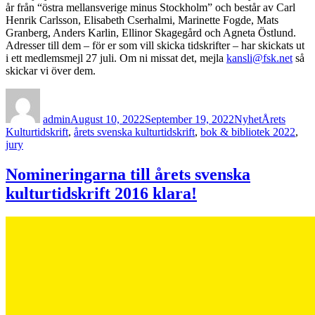
år från “östra mellansverige minus Stockholm” och består av Carl
Henrik Carlsson, Elisabeth Cserhalmi, Marinette Fogde, Mats
Granberg, Anders Karlin, Ellinor Skagegård och Agneta Östlund.
Adresser till dem – för er som vill skicka tidskrifter – har skickats ut
i ett medlemsmejl 27 juli. Om ni missat det, mejla
kansli@fsk.net
så
skickar vi över dem.
Author
Posted
Categories
Tags
on
admin
August 10, 2022
September 19, 2022
Nyhet
Årets
Kulturtidskrift
,
årets svenska kulturtidskrift
,
bok & bibliotek 2022
,
jury
Nomineringarna till årets svenska
kulturtidskrift 2016 klara!