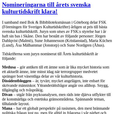
Nomineringarna till årets svenska
kulturtidskrift klara!
I samband med Bok & Bibiblioteksmässan i Göteborg delar FSK
(Föreningen för Sveriges Kulturtidskrifter) årligen ut pris till bästa
svenska kulturtidskrift. Juryn som utses av FSK:s styrelse har i år
haft sin bas i Skåne. Den har bestått av följande personer: Jörgen
Dahlqvist (Malmö), Sune Johannesson (Kristianstad), Maria Küchen
(Lund), Åsa Mälhammar (Jonstorp) och Sune Nordgren (Åhus).
Tidskrifterna som juryn nominerat till Årets kulturtidskrift är
följande:
Medusa
– gör antiken till ett ämne som är lika mycket historia som
ett aktuellt ämne, inte minst idag när terrorgrupper medvetet
spränger bort väsentliga delar av vår kulturhistoria.
Dissidentbloggen
– är, tyvärr, mycket angelägen, inte enbart för
skrivande människor. Yttranderättsfrågor angår oss allihop. Snygg,
tillgänglig och tvåspråkig.
Divan
– utgår från psykoanalysen, men räds inte djärva utflykter till
de konstnärliga och estetiska gränsområdena. Spännande teman,
tilltalande layout.
Mana
– har ett globalt perspektiv på rasismen, den mest brännande
politiska frågan just nu, men för alltid in frågorna i vår närhet och