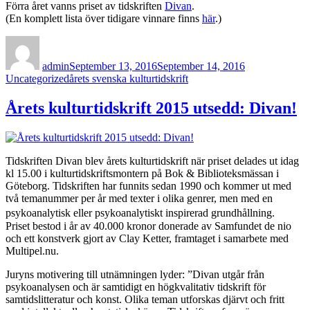
Förra året vanns priset av tidskriften
Divan
.
(En komplett lista över tidigare vinnare finns
här
.)
Author
Posted
Categories
on
admin
September 13, 2016
September 14, 2016
Tags
Uncategorized
årets svenska kulturtidskrift
Årets kulturtidskrift 2015 utsedd: Divan!
Tidskriften Divan blev årets kulturtidskrift när priset delades ut idag
kl 15.00 i kulturtidskriftsmontern på Bok & Biblioteksmässan i
Göteborg. Tidskriften har funnits sedan 1990 och kommer ut med
två temanummer per år med texter i olika genrer, men med en
psykoanalytisk eller psykoanalytiskt inspirerad grundhållning.
Priset bestod i år av 40.000 kronor donerade av Samfundet de nio
och ett konstverk gjort av Clay Ketter, framtaget i samarbete med
Multipel.nu.
Juryns motivering till utnämningen lyder: ”Divan utgår från
psykoanalysen och är samtidigt en högkvalitativ tidskrift för
samtidslitteratur och konst. Olika teman utforskas djärvt och fritt