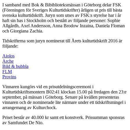
I samband med Bok & Bibiblioteksmässan i Göteborg delar FSK
(Föreningen för Sveriges Kulturtidskrifter) årligen ut pris till bästa
svenska kulturtidskrift. Juryn som utses av FSK:s styrelse har i år
haft sin bas i Stockholm och bestått av följande personer: Sophie
Allgårdh, Axel Andersson, Anna Brodow Inzaina, Daniela Floman
och Giorgiana Zachia.
Tidskrifterna som juryn nominerat till Årets kulturtidskrift 2016 är
följande:
Aiolos
Arche
Bild & bubbla
FLM
Provins
Vinnaren kungörs vid en prisutdelningsceremoni i
Kulturtidskriftsmontern B02:41 klockan 15.00 på fredagen den 23:e
september, på mässan i Göteborg. Senare på kvällen presenteras
vinnaren och de nominerade lite närmare under ett tidskriftsmingel i
arrangemang av Kulturchock.
Priset består av 40.000 kr samt ett konstverk. Prissumman sponsras
av Samfundet De Nio.