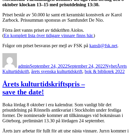
oktober klockan 13–15 med prisutdelning 13:30.
Priset består av 50.000 kr samt ett keramiskt konstverk av Karol
Zarbock. Prissumman sponsras av Samfundet De Nio.
Förra året vanns priset av tidskriften Aiolos.
(
En komplett lista över tidigare vinnare finns här.
)
Frågor om priset besvaras per mejl av FSK på
kansli@fsk.net
.
Author
Posted
Categories
Tags
on
admin
September 24, 2022
September 24, 2022
Nyhet
Årets
Kulturtidskrift
,
årets svenska kulturtidskrift
,
bok & bibliotek 2022
Årets kulturtidskriftspris –
save the date!
Boka lördag 8 oktober i era kalendrar. Som vanligt blir det
prisutdelning på Rönnells antikvariat i Stockholm under festliga
former. De nominerade kommer att tillkännages vid bokmässan i
Göteborg, preliminärt 13.30 på lördagen 24 september.
Årets jury arbetar för fullt för att utse nästa vinnare. Juryn kommer i