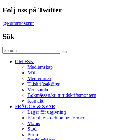
Följ oss på Twitter
@kulturtidskrift
Sök
Search
Search
for:
OM FSK
Medlemskap
Mål
Medlemmar
Tidskriftsaktörer
Verksamhet
Bokmässan/kulturtidskriftsmontern
Kontakt
FRÅGOR & SVAR
Lagar för utgivning
Förenings- och bolagsformer
Moms
Stöd
Porto