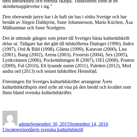
med intellektuell och estetisk skärpa. Tidskriftens form är en
skönhetsupplevelse i sig.”
Den oberoende juryn har i år haft sin bas i södra Sverige och har
bestått av Jörgen Dahlqvist, Sune Johannesson, Maria Küchen, Åsa
Mälhammar och Sune Nordgren.
Det är nittonde gången som priset till Sveriges bästa kulturtidskrift
delas ut. Tidigare har det gått till tidskrifterna Dialoger (1996), Index
(1997), Ord & Bild (1998), Glänta (1999), Karavan (2000), Lira
(2001), Bang (2002), Arena (2003), Fronesis (2004), Sex (2005),
Lyrikvännen (2006), Pockettidningen R (2007), OEI (2008), Ponton
(2009), Ful (2010), Ett lysande namn (2011), Paletten (2012), Med
andra ord (2013) och senast tidskriften Hemslöjd.
Föreningen för Sveriges kulturtidskrifter arrangerar Årets
kulturtidskriftspris med syfte att visa på den bredd och kvalitet som
finns bland svenska kulturtidskrifter.
Author
Posted
Categories
on
admin
September 30, 2015
September 14, 2016
Tags
Uncategorized
årets svenska kulturtidskrift