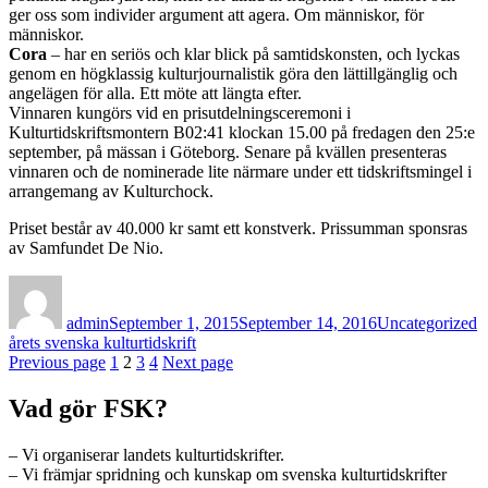
ger oss som individer argument att agera. Om människor, för
människor.
Cora
– har en seriös och klar blick på samtidskonsten, och lyckas
genom en högklassig kulturjournalistik göra den lättillgänglig och
angelägen för alla. Ett möte att längta efter.
Vinnaren kungörs vid en prisutdelningsceremoni i
Kulturtidskriftsmontern B02:41 klockan 15.00 på fredagen den 25:e
september, på mässan i Göteborg. Senare på kvällen presenteras
vinnaren och de nominerade lite närmare under ett tidskriftsmingel i
arrangemang av Kulturchock.
Priset består av 40.000 kr samt ett konstverk. Prissumman sponsras
av Samfundet De Nio.
Author
Posted
Categories
T
on
admin
September 1, 2015
September 14, 2016
Uncategorized
årets svenska kulturtidskrift
Posts
Page
Page
Page
Page
Previous page
1
2
3
4
Next page
pagination
Vad gör FSK?
– Vi organiserar landets kulturtidskrifter.
– Vi främjar spridning och kunskap om svenska kulturtidskrifter