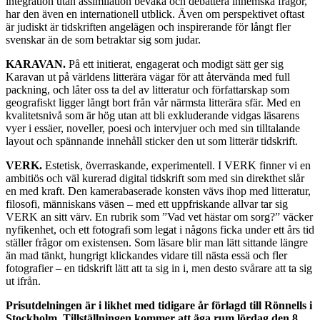
integration utan assimilation bevaka och debattera inhemska frågor,
har den även en internationell utblick. Även om perspektivet oftast
är judiskt är tidskriften angelägen och inspirerande för långt fler
svenskar än de som betraktar sig som judar.
KARAVAN.
På ett initierat, engagerat och modigt sätt ger sig
Karavan ut på världens litterära vägar för att återvända med full
packning, och låter oss ta del av litteratur och författarskap som
geografiskt ligger långt bort från vår närmsta litterära sfär. Med en
kvalitetsnivå som är hög utan att bli exkluderande vidgas läsarens
vyer i essäer, noveller, poesi och intervjuer och med sin tilltalande
layout och spännande innehåll sticker den ut som litterär tidskrift.
VERK.
Estetisk, överraskande, experimentell. I VERK finner vi en
ambitiös och väl kurerad digital tidskrift som med sin direkthet slår
en med kraft. Den kamerabaserade konsten vävs ihop med litteratur,
filosofi, människans väsen – med ett uppfriskande allvar tar sig
VERK an sitt värv. En rubrik som ”Vad vet hästar om sorg?” väcker
nyfikenhet, och ett fotografi som legat i någons ficka under ett års tid
ställer frågor om existensen. Som läsare blir man lätt sittande längre
än mad tänkt, hungrigt klickandes vidare till nästa essä och fler
fotografier – en tidskrift lätt att ta sig in i, men desto svårare att ta sig
ut ifrån.
Prisutdelningen är i likhet med tidigare år förlagd till Rönnells i
Stockholm. Tillställningen kommer att äga rum lördag den 8