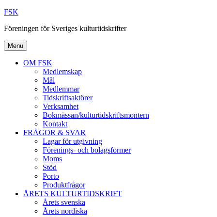
Skip
FSK
to
Föreningen för Sveriges kulturtidskrifter
content
Menu
OM FSK
Medlemskap
Mål
Medlemmar
Tidskriftsaktörer
Verksamhet
Bokmässan/kulturtidskriftsmontern
Kontakt
FRÅGOR & SVAR
Lagar för utgivning
Förenings- och bolagsformer
Moms
Stöd
Porto
Produktfrågor
ÅRETS KULTURTIDSKRIFT
Årets svenska
Årets nordiska