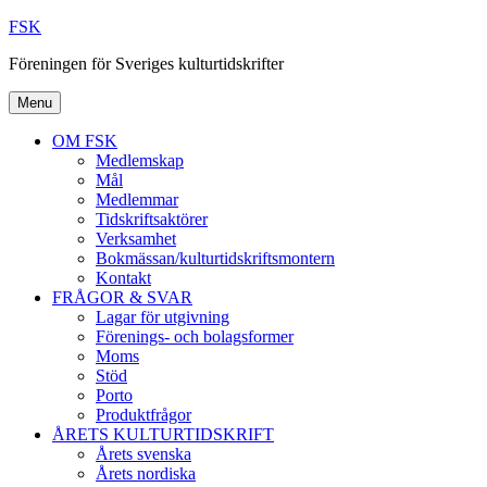
Skip
FSK
to
Föreningen för Sveriges kulturtidskrifter
content
Menu
OM FSK
Medlemskap
Mål
Medlemmar
Tidskriftsaktörer
Verksamhet
Bokmässan/kulturtidskriftsmontern
Kontakt
FRÅGOR & SVAR
Lagar för utgivning
Förenings- och bolagsformer
Moms
Stöd
Porto
Produktfrågor
ÅRETS KULTURTIDSKRIFT
Årets svenska
Årets nordiska