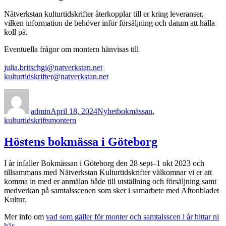
Nätverkstan kulturtidskrifter återkopplar till er kring leveranser,
vilken information de behöver inför försäljning och datum att hålla
koll på.
Eventuella frågor om montern hänvisas till
julia.britschgi@natverkstan.net
kulturtidskrifter@natverkstan.net
Author
Posted
Categories
Tags
on
admin
April 18, 2024
Nyhet
bokmässan
,
kulturtidskriftsmontern
Höstens bokmässa i Göteborg
I år infaller Bokmässan i Göteborg den 28 sept–1 okt 2023 och
tillsammans med Nätverkstan Kulturtidskrifter välkomnar vi er att
komma in med er anmälan både till utställning och försäljning samt
medverkan på samtalsscenen som sker i samarbete med Aftonbladet
Kultur.
Mer info om
vad som gäller för monter och samtalsscen i år hittar ni
här.