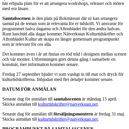
här erbjuda plats för er att arrangera workshops, releaser och möten
med era läsare.
Samtalsscenen
är den plats på Bokmässan där ni kan arrangera
samtal på de teman som är relevanta för er tidskrift. Vi ansvarar för
programmet halva dagarna och Aftonbladet för den andra halvan.
Runt lunchtid alla dagar kommer Nätverkstan Kulturtidskrifter och
Aftonbladet Kultur att skapa en längre gemensam programpunkt
som är relevant för oss alla.
Det kommer även i år att finnas en röd tråd i designen mellan scenen
och vår monter. Utformningen görs denna gång i samarbete en
konstnär, mer information kommer senare.
Fredag 27 september bjuder vi som vanligt in till mat och dryck för
kulturtidskrifterna. Inbjudan med fler detaljer kommer senare.
DATUM FÖR ANMÄLAN
Senaste dag för anmälan till
samtalsscenen
är måndag 15 april.
Skicka anmälan till
kulturtidskrifter@natverkstan.net
.
Senaste dag för anmälan till
försäljningsmontern
är fredag 31 maj.
Skicka anmälan till
kulturtidskrifter@natverkstan.net
.
PROGRAMPUNKT PÅ SAMTALSSCENEN