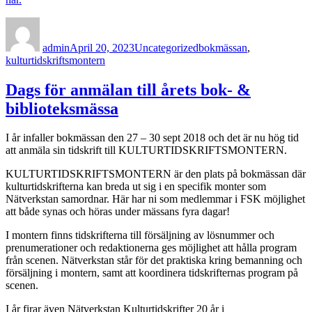
Author
Posted
Categories
Tags
on
admin
April 20, 2023
Uncategorized
bokmässan
,
kulturtidskriftsmontern
Dags för anmälan till årets bok- &
biblioteksmässa
I år infaller bokmässan den 27 – 30 sept 2018 och det är nu hög tid
att anmäla sin tidskrift till KULTURTIDSKRIFTSMONTERN.
KULTURTIDSKRIFTSMONTERN är den plats på bokmässan där
kulturtidskrifterna kan breda ut sig i en specifik monter som
Nätverkstan samordnar. Här har ni som medlemmar i FSK möjlighet
att både synas och höras under mässans fyra dagar!
I montern finns tidskrifterna till försäljning av lösnummer och
prenumerationer och redaktionerna ges möjlighet att hålla program
från scenen. Nätverkstan står för det praktiska kring bemanning och
försäljning i montern, samt att koordinera tidskrifternas program på
scenen.
I år firar även Nätverkstan Kulturtidskrifter 20 år i