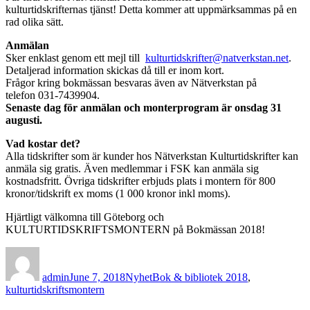
kulturtidskrifternas tjänst! Detta kommer att uppmärksammas på en
rad olika sätt.
Anmälan
Sker enklast genom ett mejl till
kulturtidskrifter@natverkstan.net
.
Detaljerad information skickas då till er inom kort.
Frågor kring bokmässan besvaras även av Nätverkstan på
telefon 031-7439904.
Senaste dag för anmälan och monterprogram är onsdag 31
augusti.
Vad kostar det?
Alla tidskrifter som är kunder hos Nätverkstan Kulturtidskrifter kan
anmäla sig gratis. Även medlemmar i FSK kan anmäla sig
kostnadsfritt. Övriga tidskrifter erbjuds plats i montern för 800
kronor/tidskrift ex moms (1 000 kronor inkl moms).
Hjärtligt välkomna till Göteborg och
KULTURTIDSKRIFTSMONTERN på Bokmässan 2018!
Author
Posted
Categories
Tags
on
admin
June 7, 2018
Nyhet
Bok & bibliotek 2018
,
kulturtidskriftsmontern