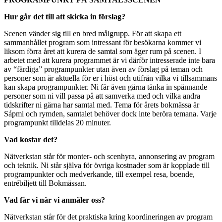
Hur går det till att skicka in förslag?
Scenen vänder sig till en bred målgrupp. För att skapa ett
sammanhållet program som intressant för besökarna kommer vi
liksom förra året att kurera de samtal som äger rum på scenen. I
arbetet med att kurera programmet är vi därför intresserade inte bara
av “färdiga” programpunkter utan även av förslag på teman och
personer som är aktuella för er i höst och utifrån vilka vi tillsammans
kan skapa programpunkter. Ni får även gärna tänka in spännande
personer som ni vill passa på att samverka med och vilka andra
tidskrifter ni gärna har samtal med. Tema för årets bokmässa är
Sápmi och rymden, samtalet behöver dock inte beröra temana. Varje
programpunkt tilldelas 20 minuter.
Vad kostar det?
Nätverkstan står för monter- och scenhyra, annonsering av program
och teknik. Ni står själva för övriga kostnader som är kopplade till
programpunkter och medverkande, till exempel resa, boende,
entrébiljett till Bokmässan.
Vad får vi när vi anmäler oss?
Nätverkstan står för det praktiska kring koordineringen av program