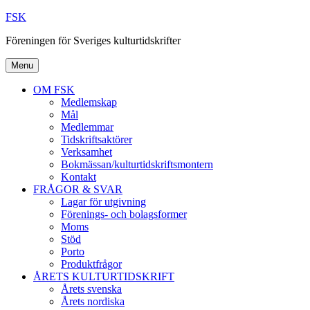
Skip
FSK
to
Föreningen för Sveriges kulturtidskrifter
content
Menu
OM FSK
Medlemskap
Mål
Medlemmar
Tidskriftsaktörer
Verksamhet
Bokmässan/kulturtidskriftsmontern
Kontakt
FRÅGOR & SVAR
Lagar för utgivning
Förenings- och bolagsformer
Moms
Stöd
Porto
Produktfrågor
ÅRETS KULTURTIDSKRIFT
Årets svenska
Årets nordiska