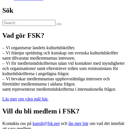
Sök
Search
Search
for:
Vad gör FSK?
– Vi organiserar landets kulturtidskrifter.
– Vi främjar spridning och kunskap om svenska kulturtidskrifter
samt tillvaratar medlemmarnas intressen.
– Vi för medlemstidskrifternas talan vid kontakter med myndigheter
och organisationer samt eftersträver rollen som remissinstans för
kulturtidskrifterna i angelägna frågor.
– Vi bevakar medlemmarnas upphovsrättsliga intressen och
företräder medlemmarna i sådana frågor,
samt representerar medlemstidskrifterna i internationella frågor.
Läs mer om våra mål här.
Vill du bli medlem i FSK?
Kontakta oss på
kansli@fsk.net
och
läs mer här
om vad det innebär
att vara medlem.