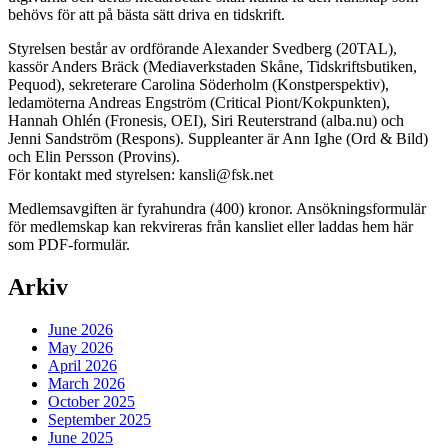
behövs för att på bästa sätt driva en tidskrift.
Styrelsen består av ordförande Alexander Svedberg (20TAL),
kassör Anders Bräck (Mediaverkstaden Skåne, Tidskriftsbutiken,
Pequod), sekreterare Carolina Söderholm (Konstperspektiv),
ledamöterna Andreas Engström (Critical Piont/Kokpunkten),
Hannah Ohlén (Fronesis, OEI), Siri Reuterstrand (alba.nu) och
Jenni Sandström (Respons). Suppleanter är Ann Ighe (Ord & Bild)
och Elin Persson (Provins).
För kontakt med styrelsen: kansli@fsk.net
Medlemsavgiften är fyrahundra (400) kronor. Ansökningsformulär
för medlemskap kan rekvireras från kansliet eller laddas hem här
som PDF-formulär.
Arkiv
June 2026
May 2026
April 2026
March 2026
October 2025
September 2025
June 2025