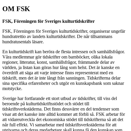
OM FSK
FSK, Föreningen för Sveriges kulturtidskrifter
FSK, Föreningen för Sveriges kulturtidskrifter, organiserar ungefär
hundratrettio av landets kulturtidskrifter. De når tillsammans
hundratusentals läsare.
En kulturtidskrift kan beröra de flesta intressen och samhällsfrågor.
Våra medlemmar gör tidskrifter om barnböcker, olika lokala
regioner, litteratur, konst, samhällsfrågor, främmande delar av
världen, ja listan kan göras hur lång som helst. Det är kanske en
överdrift att säga att varje intresse finns representerat med en
tidskrift, men det är inte långt från sanningen. Tidskrifterna delar
sina specifika erfarenheter och utgör en kunskapsbank som saknar
motstycke.
Sverige har fortfarande ett stort utbud av tidskrifter, till viss del
beroende på kulturtidskriftsstödet och stödet till
tidskriftsverkstäderna. Det finns dessvärre en del tendenser som
visar att det kanske inte alltid kommer att förbli så. FSK arbetar för
att vidareutveckla det ekonomiska stödet till tidskrifterna så att det
når full effekt. Vi samarbetar med tidskriftsverkstäderna för att
utgivarna och deras medarbetare skall kunna få den kunskap som