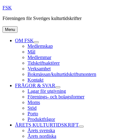
Skip
FSK
to
Föreningen för Sveriges kulturtidskrifter
content
Menu
OM FSK
expand
Medlemskap
child
Mål
menu
Medlemmar
Tidskriftsaktörer
Verksamhet
Bokmässan/kulturtidskriftsmontern
Kontakt
FRÅGOR & SVAR
expand
Lagar för utgivning
child
Förenings- och bolagsformer
menu
Moms
Stöd
Porto
Produktfrågor
ÅRETS KULTURTIDSKRIFT
expand
Årets svenska
child
Årets nordiska
menu