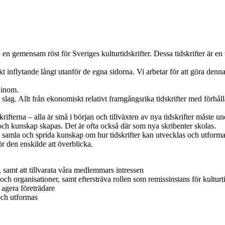
 en gemensam röst för Sveriges kulturtidskrifter. Dessa tidskrifter är en
t inflytande långt utanför de egna sidorna. Vi arbetar för att göra denn
 inom.
lag. Allt från ekonomiskt relativt framgångsrika tidskrifter med förhål
ifterna – alla är små i början och tillväxten av nya tidskrifter måste unde
s och kunskap skapas. Det är ofta också där som nya skribenter skolas.
amla och sprida kunskap om hur tidskrifter kan utvecklas och utformas
r den enskilde att överblicka.
 samt att tillvarata våra medlemmars intressen
ch organisationer, samt eftersträva rollen som remissinstans för kulturt
agera företrädare
och utformas