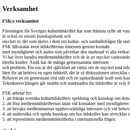
Verksamhet
FSK:s verksamhet
Föreningen för Sveriges kulturtidskrifter har som främsta syfte att vara
är också en enorm kunskapsbank och
mycket av det som skrivs i dem om kultur- och samhällsfrågor får stark
FSK tillvaratar även tidskrifternas intressen genom kontakt
med myndigheter och andra som påverkar den marknad vi alla verkar
Vi har över hundra medlemstidskrifter och de är av mycket varierande s
ideella krafter. Ändå har de många gemensamma intressen
och problem. För oss är det självklart att värna om de mycket små tidskr
liten för att behöva en egen tidskrift, det är så diskussionen utveckla
Behovet av en gemensam röst utåt och en samordnande kraft som kan s
Teknikutvecklingen går snabbt och marknaden för tidskrifter är svår fö
FSK arbetar för:
1. att främja svenska kulturtidskrifters spridning och kunskap om dem,
2. att föra medlemstidskrifternas talan vid kontakter med myndigheter o
3. att bevaka medlemmarnas upphovsrättsliga intressen och vid behov 
4. att undersöka och sprida kunskap om hur tidskrifter kan utvecklas 
5. att representera medlemstidskrifterna i internationella frågor.