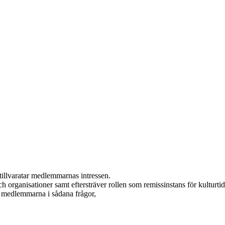
tillvaratar medlemmarnas intressen.
 organisationer samt eftersträver rollen som remissinstans för kulturtids
r medlemmarna i sådana frågor,