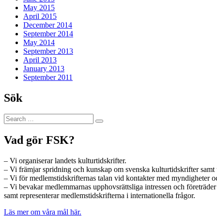
May 2015
April 2015
December 2014
September 2014
May 2014
September 2013
April 2013
January 2013
September 2011
Sök
Search
Search
for:
Vad gör FSK?
– Vi organiserar landets kulturtidskrifter.
– Vi främjar spridning och kunskap om svenska kulturtidskrifter samt 
– Vi för medlemstidskrifternas talan vid kontakter med myndigheter och
– Vi bevakar medlemmarnas upphovsrättsliga intressen och företräde
samt representerar medlemstidskrifterna i internationella frågor.
Läs mer om våra mål här.