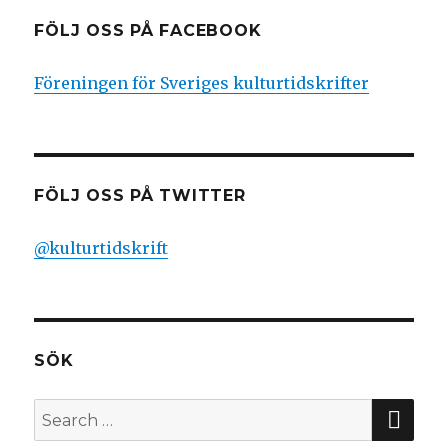
FÖLJ OSS PÅ FACEBOOK
Föreningen för Sveriges kulturtidskrifter
FÖLJ OSS PÅ TWITTER
@kulturtidskrift
SÖK
SEA
Search
for: