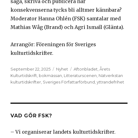
säga, skriva och publicera när
konsekvenserna tycks bli alltmer kännbara?
Moderator Hanna Ohlén (FSK) samtalar med
Mathias Wåg (Brand) och Agri Ismaïl (Glänta).
Arrangör: Föreningen för Sveriges
kulturtidskrifter.
Posted
Categories
Tags
September 22, 2025
Nyhet
Aftonbladet
,
Årets
on
Kulturtidskrift
,
bokmässan
,
Litteraturscenen
,
Nätverkstan
kulturtidskrifter
,
Sveriges Författarförbund
,
yttrandefrihet
VAD GÖR FSK?
– Vi organiserar landets kulturtidskrifter.