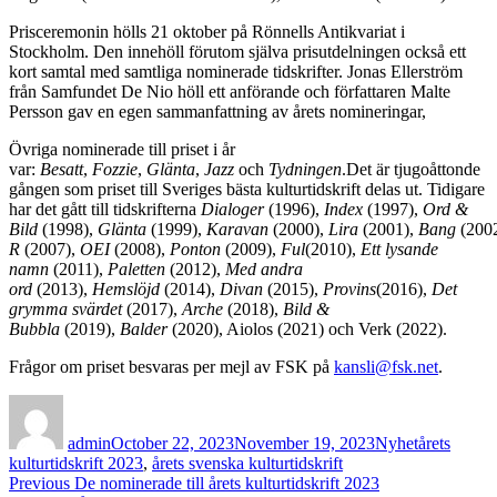
Prisceremonin hölls 21 oktober på Rönnells Antikvariat i
Stockholm. Den innehöll förutom själva prisutdelningen också ett
kort samtal med samtliga nominerade tidskrifter. Jonas Ellerström
från Samfundet De Nio höll ett anförande och författaren Malte
Persson gav en egen sammanfattning av årets nomineringar,
Övriga nominerade till priset i år
var:
Besatt
,
Fozzie
,
Glänta
,
Jazz
och
Tydningen
.Det är tjugoåttonde
gången som priset till Sveriges bästa kulturtidskrift delas ut. Tidigare
har det gått till tidskrifterna
Dialoger
(1996),
Index
(1997),
Ord &
Bild
(1998),
Glänta
(1999),
Karavan
(2000),
Lira
(2001),
Bang
(200
R
(2007),
OEI
(2008),
Ponton
(2009),
Ful
(2010),
Ett lysande
namn
(2011),
Paletten
(2012),
Med andra
ord
(2013),
Hemslöjd
(2014),
Divan
(2015),
Provins
(2016),
Det
grymma svärdet
(2017),
Arche
(2018),
Bild &
Bubbla
(2019),
Balder
(2020), Aiolos (2021) och Verk (2022).
Frågor om priset besvaras per mejl av FSK på
kansli@fsk.net
.
Author
Posted
Categories
Tags
on
admin
October 22, 2023
November 19, 2023
Nyhet
årets
kulturtidskrift 2023
,
årets svenska kulturtidskrift
Post
Previous
Previous
De nominerade till årets kulturtidskrift 2023