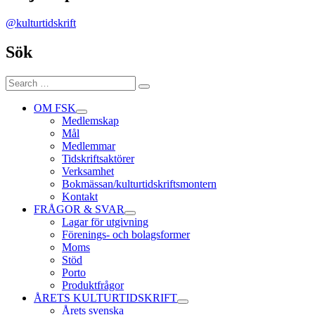
@kulturtidskrift
Sök
Search
Search
for:
OM FSK
expand
Medlemskap
child
Mål
menu
Medlemmar
Tidskriftsaktörer
Verksamhet
Bokmässan/kulturtidskriftsmontern
Kontakt
FRÅGOR & SVAR
expand
Lagar för utgivning
child
Förenings- och bolagsformer
menu
Moms
Stöd
Porto
Produktfrågor
ÅRETS KULTURTIDSKRIFT
expand
Årets svenska