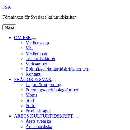
Skip
FSK
to
Föreningen för Sveriges kulturtidskrifter
content
Menu
OM FSK
expand
Medlemskap
child
Mål
menu
Medlemmar
Tidskriftsaktörer
Verksamhet
Bokmässan/kulturtidskriftsmontern
Kontakt
FRÅGOR & SVAR
expand
Lagar för utgivning
child
Förenings- och bolagsformer
menu
Moms
Stöd
Porto
Produktfrågor
ÅRETS KULTURTIDSKRIFT
expand
Årets svenska
child
Årets nordiska
menu