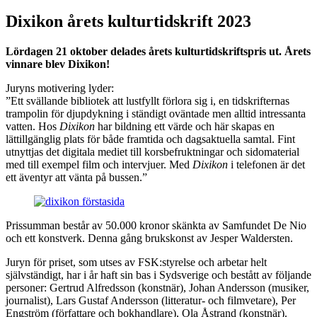
Dixikon årets kulturtidskrift 2023
Lördagen 21 oktober delades årets kulturtidskriftspris ut. Årets
vinnare blev Dixikon!
Juryns motivering lyder:
”Ett svällande bibliotek att lustfyllt förlora sig i, en tidskrifternas
trampolin för djupdykning i ständigt oväntade men alltid intressanta
vatten. Hos
Dixikon
har bildning ett värde och här skapas en
lättillgänglig plats för både framtida och dagsaktuella samtal. Fint
utnyttjas det digitala mediet till korsbefruktningar och sidomaterial
med till exempel film och intervjuer. Med
Dixikon
i telefonen är det
ett äventyr att vänta på bussen.”
Prissumman består av 50.000 kronor skänkta av Samfundet De Nio
och ett konstverk. Denna gång brukskonst av Jesper Waldersten.
Juryn för priset, som utses av FSK:styrelse och arbetar helt
självständigt, har i år haft sin bas i Sydsverige och bestått av följande
personer: Gertrud Alfredsson (konstnär), Johan Andersson (musiker,
journalist), Lars Gustaf Andersson (litteratur- och filmvetare), Per
Engström (författare och bokhandlare), Ola Åstrand (konstnär).