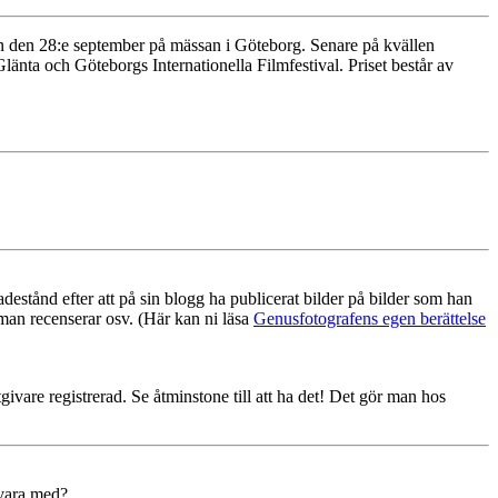
gen den 28:e september på mässan i Göteborg. Senare på kvällen
nta och Göteborgs Internationella Filmfestival. Priset består av
estånd efter att på sin blogg ha publicerat bilder på bilder som han
m man recenserar osv. (Här kan ni läsa
Genusfotografens egen berättelse
givare registrerad. Se åtminstone till att ha det! Det gör man hos
 vara med?