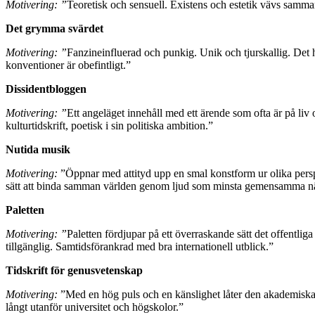
Motivering: ”
Teoretisk och sensuell. Existens och estetik vävs samman
Det grymma svärdet
Motivering: ”
Fanzineinfluerad och punkig. Unik och tjurskallig. Det här
konventioner är obefintligt.”
Dissidentbloggen
Motivering: ”
Ett angeläget innehåll med ett ärende som ofta är på liv 
kulturtidskrift, poetisk i sin politiska ambition.”
Nutida musik
Motivering:
”Öppnar med attityd upp en smal konstform ur olika perspe
sätt att binda samman världen genom ljud som minsta gemensamma näm
Paletten
Motivering: ”
Paletten fördjupar på ett överraskande sätt det offentl
tillgänglig. Samtidsförankrad med bra internationell utblick.”
Tidskrift för genusvetenskap
Motivering:
”Med en hög puls och en känslighet låter den akademiska, l
långt utanför universitet och högskolor.”