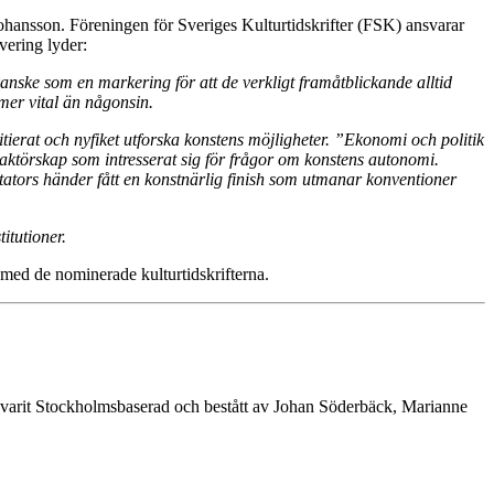
hansson. Föreningen för Sveriges Kulturtidskrifter (FSK) ansvarar
vering lyder:
anske som en markering för att de verkligt framåtblickande alltid
 mer vital än någonsin.
tierat och nyfiket utforska konstens möjligheter. ”Ekonomi och politik
redaktörskap som intresserat sig för frågor om konstens autonomi.
ators händer fått en konstnärlig finish som utmanar konventioner
itutioner.
l med de nominerade kulturtidskrifterna.
ryn varit Stockholmsbaserad och bestått av Johan Söderbäck, Marianne