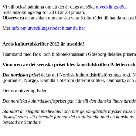
Vi vill också påminna om att det är dags att söka
utvecklingsstöd
.
Sista ansökningsdag för 2013 är 28 januari.
Observera
att ansökan numera ska vara Kulturrådet till handa senast
Mer
info om utvecklingsstödet hittar du här
Årets kulturtidskrifter 2012 är utsedda!
I samband med Bok- och biblioteksmässan i Göteborg delades priserna fö
Vinnaren av det svenska priset blev konsttidskriften Paletten och
Det nordiska priset
delas ut i Nordisk kulturtidskriftsförenings regi. N
(journalist, Norge), Kamilla Löfström (litterturkritiker, Danmark) och
Deras motivering lyder:
Det nordiska kulturtidskriftspriset går i år till den danska litteraturtid
Standart är elegant intellektuell och har genomgående mycket välskri
tidskrift som i sitt utseende förenar det traditionella med en känsla av n
bevisad av Standart.