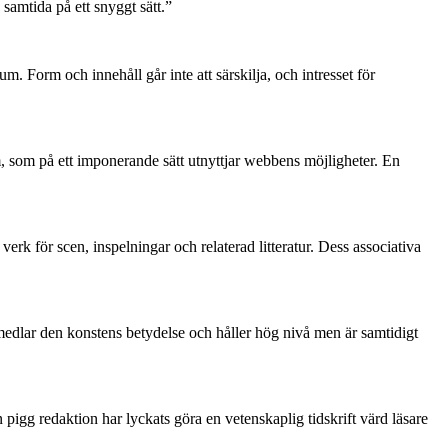
samtida på ett snyggt sätt.”
m. Form och innehåll går inte att särskilja, och intresset för
rm, som på ett imponerande sätt utnyttjar webbens möjligheter. En
k för scen, inspelningar och relaterad litteratur. Dess associativa
medlar den konstens betydelse och håller hög nivå men är samtidigt
pigg redaktion har lyckats göra en vetenskaplig tidskrift värd läsare