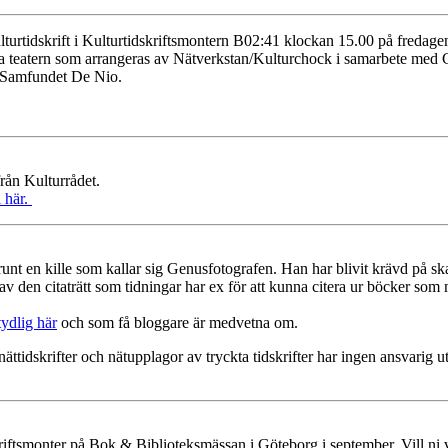
kulturtidskrift i Kulturtidskriftsmontern B02:41 klockan 15.00 på freda
 teatern som arrangeras av Nätverkstan/Kulturchock i samarbete med Glä
v Samfundet De Nio.
från Kulturrådet.
i här.
t en kille som kallar sig Genusfotografen. Han har blivit krävd på skad
s av den citaträtt som tidningar har ex för att kunna citera ur böcker so
ydlig här
och som få bloggare är medvetna om.
ättidskrifter och nätupplagor av tryckta tidskrifter har ingen ansvarig ut
kriftsmonter på Bok & Biblioteksmässan i Göteborg i september. Vill ni