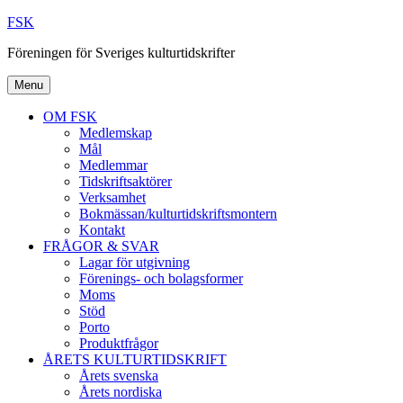
Skip
FSK
to
Föreningen för Sveriges kulturtidskrifter
content
Menu
OM FSK
Medlemskap
Mål
Medlemmar
Tidskriftsaktörer
Verksamhet
Bokmässan/kulturtidskriftsmontern
Kontakt
FRÅGOR & SVAR
Lagar för utgivning
Förenings- och bolagsformer
Moms
Stöd
Porto
Produktfrågor
ÅRETS KULTURTIDSKRIFT
Årets svenska
Årets nordiska