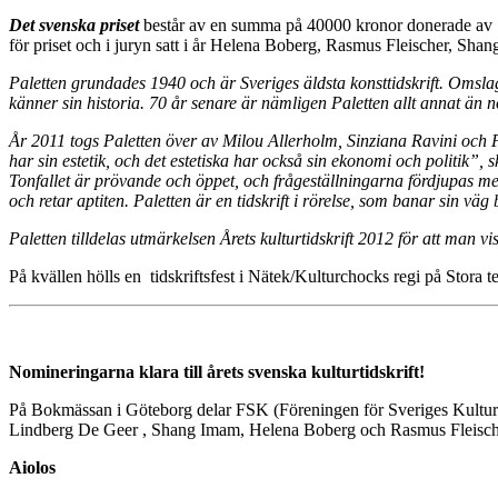
Det svenska priset
består av en summa på 40000 kronor donerade av Sa
för priset och i juryn satt i år Helena Boberg, Rasmus Fleischer, S
Paletten grundades 1940 och är Sveriges äldsta konsttidskrift. Omsla
känner sin historia. 70 år senare är nämligen Paletten allt annat än n
År 2011 togs Paletten över av Milou Allerholm, Sinziana Ravini och Fr
har sin estetik, och det estetiska har också sin ekonomi och politik”, 
Tonfallet är prövande och öppet, och frågeställningarna fördjupas m
och retar aptiten. Paletten är en tidskrift i rörelse, som banar sin v
Paletten tilldelas utmärkelsen Årets kulturtidskrift 2012 för att man v
På kvällen hölls en tidskriftsfest i Nätek/Kulturchocks regi på Stora 
Nomineringarna klara till årets svenska kulturtidskrift!
På Bokmässan i Göteborg delar FSK (Föreningen för Sveriges Kulturtidsk
Lindberg De Geer , Shang Imam, Helena Boberg och Rasmus Fleischer.
Aiolos