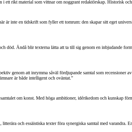
 i ett rikt material som vittnar om noggrant redaktörskap. Historisk och 
 är inte en tidskrift som fyller ett tomrum: den skapar sitt eget universu
och död. Ändå blir texterna lätta att ta till sig genom en inbjudande fo
ktiv genom att inrymma såväl fördjupande samtal som recensioner av ver
nare är både intelligent och oväntat.”
iga samtalet om konst. Med höga ambitioner, idérikedom och kunskap för
itterära och essäistiska texter föra synergiska samtal med varandra. En 